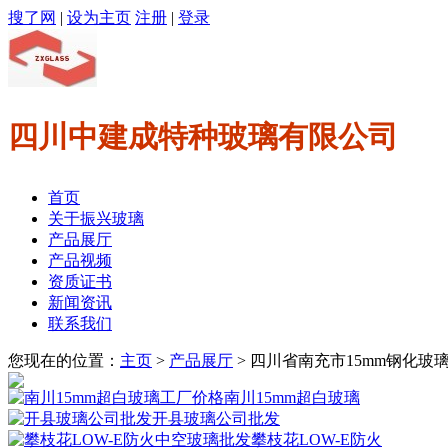
搜了网
|
设为主页
注册
|
登录
四川中建成特种玻璃有限公司
首页
关于振兴玻璃
产品展厅
产品视频
资质证书
新闻资讯
联系我们
您现在的位置：
主页
>
产品展厅
> 四川省南充市15mm钢化玻
南川15mm超白玻璃
开县玻璃公司批发
攀枝花LOW-E防火