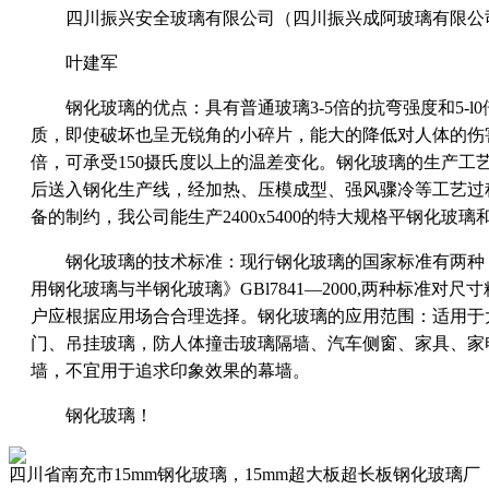
四川振兴安全玻璃有限公司（四川振兴成阿玻璃有限公司
叶建军
钢化玻璃的优点：具有普通玻璃3-5倍的抗弯强度和5-l
质，即使破坏也呈无锐角的小碎片，能大的降低对人体的伤害
倍，可承受150摄氏度以上的温差变化。钢化玻璃的生产工
后送入钢化生产线，经加热、压模成型、强风骤冷等工艺过
备的制约，我公司能生产2400x5400的特大规格平钢化玻璃和
钢化玻璃的技术标准：现行钢化玻璃的国家标准有两种：l、《钢
用钢化玻璃与半钢化玻璃》GBl7841—2000,两种标准
户应根据应用场合合理选择。钢化玻璃的应用范围：适用于
门、吊挂玻璃，防人体撞击玻璃隔墙、汽车侧窗、家具、家
墙，不宜用于追求印象效果的幕墙。
钢化玻璃！
四川省南充市15mm钢化玻璃，15mm超大板超长板钢化玻璃厂